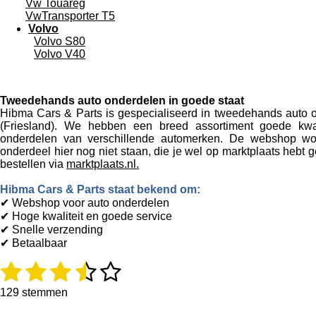
Vw Touareg
VwTransporter T5
Volvo
Volvo S80
Volvo V40
Tweedehands auto onderdelen in goede staat
Hibma Cars & Parts is gespecialiseerd in tweedehands auto 
(Friesland). We hebben een breed assortiment goede kwal
onderdelen van verschillende automerken. De webshop wo
onderdeel hier nog niet staan, die je wel op marktplaats hebt 
bestellen via
marktplaats.nl.
Hibma Cars & Parts staat bekend om:
✔ Webshop voor auto onderdelen
✔ Hoge kwaliteit en goede service
✔
Snelle verzending
✔
Betaalbaar
1
2
3
4
5
R
S
a
t
s
s
s
s
s
t
e
129 stemmen
i
m