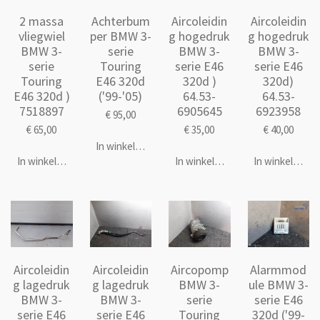
2 massa
Achterbum
Aircoleidin
Aircoleidin
vliegwiel
per BMW 3-
g hogedruk
g hogedruk
BMW 3-
serie
BMW 3-
BMW 3-
serie
Touring
serie E46
serie E46
Touring
E46 320d
320d )
320d)
E46 320d )
('99-'05)
64.53-
64.53-
7518897
6905645
6923958
€ 95,00
€ 65,00
€ 35,00
€ 40,00
In winkelwagen
In winkelwagen
In winkelwagen
In winkelwage
Aircoleidin
Aircoleidin
Aircopomp
Alarmmod
g lagedruk
g lagedruk
BMW 3-
ule BMW 3-
BMW 3-
BMW 3-
serie
serie E46
serie E46
serie E46
Touring
320d ('99-