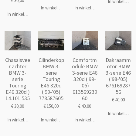
€ 30,00
In winkelwage
In winkelwagen
In winkelwagen
In winkelwagen
Chassisvee
Cilinderkop
Comfortm
Dakraamm
r achter
BMW 3-
odule BMW
otor BMW
BMW 3-
serie
3-serie E46
3-serie E46
serie
Touring
320d ('99-
('98-'05)
Touring
E46 320d
'05)
676169287
E46 320d )
('99-'05)
613569239
56
14.101.535
778587605
60
€ 40,00
€ 30,00
€ 150,00
€ 40,00
In winkelwage
In winkelwagen
In winkelwagen
In winkelwagen