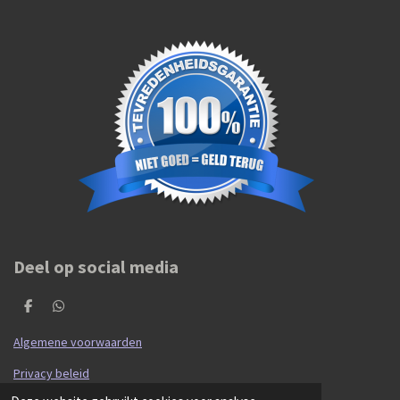
Deel op social media
D
D
e
e
l
l
Algemene voorwaarden
e
e
n
n
Privacy beleid
© 2020 - 2026 Hibma Cars en Parts