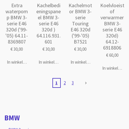
Extra
Kachelbedi
Kachelmot
Koelvloeist
waterpom
eningspane
or BMW 3-
of
p BMW 3-
el BMW 3-
serie
verwarmer
serie E46
serie E46
Touring
BMW 3-
320d ('99-
320d )
E46 320d
serie E46
'05) 64.11-
64.116.931.
('99-'05)
320d)
8369807
601
B7521
64.12-
6918806
€ 30,00
€ 30,00
€ 30,00
€ 60,00
In winkelwagen
In winkelwagen
In winkelwagen
In winkelwage
1
2
3
BMW