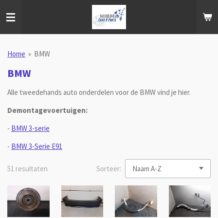
Ga
direct
naar
de
hoofdinhoud
Home
»
BMW
BMW
Alle tweedehands auto onderdelen voor de BMW vind je hier.
Demontagevoertuigen:
-
BMW 3-serie
-
BMW 3-Serie E91
51 resultaten
Sorteer: