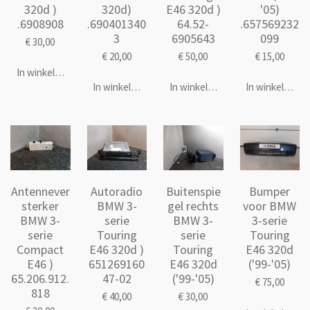
320d )
320d)
E46 320d )
'05)
.6908908
.690401340
64.52-
.657569232
3
6905643
099
€ 30,00
€ 20,00
€ 50,00
€ 15,00
In winkelwagen
In winkelwagen
In winkelwagen
In winkelwage
Antennever
Autoradio
Buitenspie
Bumper
sterker
BMW 3-
gel rechts
voor BMW
BMW 3-
serie
BMW 3-
3-serie
serie
Touring
serie
Touring
Compact
E46 320d )
Touring
E46 320d
E46 )
651269160
E46 320d
('99-'05)
65.206.912.
47-02
('99-'05)
€ 75,00
818
€ 40,00
€ 30,00