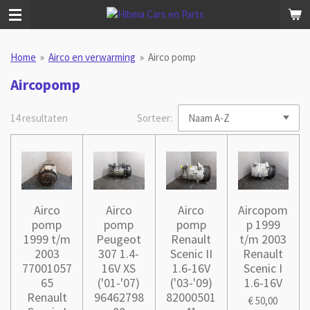
Ga
direct
naar
Home
»
Airco en verwarming
»
Airco pomp
de
hoofdinhoud
Aircopomp
14 resultaten
Sorteer:
Airco
Airco
Airco
Aircopom
pomp
pomp
pomp
p 1999
1999 t/m
Peugeot
Renault
t/m 2003
2003
307 1.4-
Scenic II
Renault
77001057
16V XS
1.6-16V
Scenic I
65
('01-'07)
('03-'09)
1.6-16V
Renault
96462798
82000501
€ 50,00