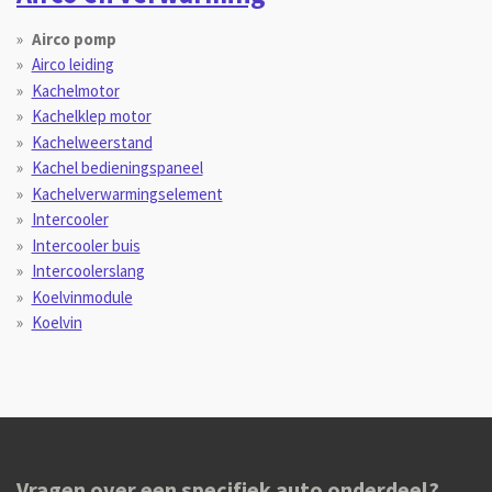
Airco pomp
Airco leiding
Kachelmotor
Kachelklep motor
Kachelweerstand
Kachel bedieningspaneel
Kachelverwarmingselement
Intercooler
Intercooler buis
Intercoolerslang
Koelvinmodule
Koelvin
Vragen over een specifiek auto onderdeel?