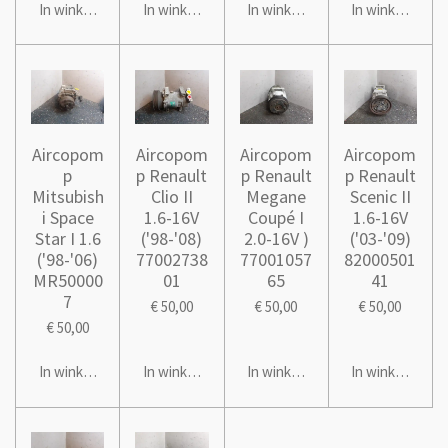
In winkelwagen
In winkelwagen
In winkelwagen
In winkelwage
Aircopom
Aircopom
Aircopom
Aircopom
p
p Renault
p Renault
p Renault
Mitsubish
Clio II
Megane
Scenic II
i Space
1.6-16V
Coupé I
1.6-16V
Star I 1.6
('98-'08)
2.0-16V )
('03-'09)
('98-'06)
77002738
77001057
82000501
MR50000
01
65
41
7
€ 50,00
€ 50,00
€ 50,00
€ 50,00
In winkelwagen
In winkelwagen
In winkelwagen
In winkelwage