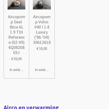
Aircopom
Aircopom
p Seat
p Volvo
Ibiza 6L
V40 I 1.8
1.9 TDI
Luxury
Referenc
('96-'04)
e (02-09)
30612618
6Q08208
€ 50,00
03J
€ 50,00
In winkelwagen
In winkelwagen
Airco en verwarming