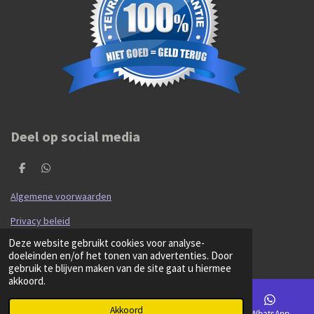
Deel op social media
D
D
e
e
l
l
Algemene voorwaarden
e
e
n
n
Privacy beleid
© 2020 - 2026 Hibma Cars en Parts
Deze website gebruikt cookies voor analyse-
Powered by
JouwWeb
doeleinden en/of het tonen van advertenties. Door
gebruik te blijven maken van de site gaat u hiermee
akkoord.
Akkoord
E-mailadres
Kaart
Facebook
WhatsApp