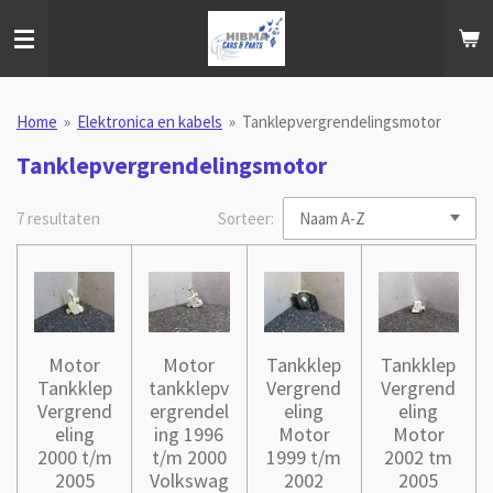
Ga
direct
naar
de
hoofdinhoud
Home
»
Elektronica en kabels
»
Tanklepvergrendelingsmotor
Tanklepvergrendelingsmotor
7 resultaten
Sorteer:
Motor
Motor
Tankklep
Tankklep
Tankklep
tankklepv
Vergrend
Vergrend
Vergrend
ergrendel
eling
eling
eling
ing 1996
Motor
Motor
2000 t/m
t/m 2000
1999 t/m
2002 tm
2005
Volkswag
2002
2005