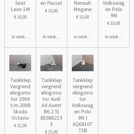
Seat
en Passat
Renault
Volkswag
Leon 1M
Megane
en Polo
€ 10,00
9N
€ 10,00
€ 10,00
€ 10,00
In winkelwagen
In winkelwagen
In winkelwagen
In winkelwage
Tankklep
Tankklep
Tankklep
Vergrend
vergrend
vergrend
elingsmo
elingsmo
elingsmo
tor 2004
tor Audi
tor
t/m 2008
A4 Avant
Volkswag
Skoda
B6 2.5)
en Polo
Octavia
8E086215
9N )
3
6Q68107
€ 15,00
73B
€ 15,00