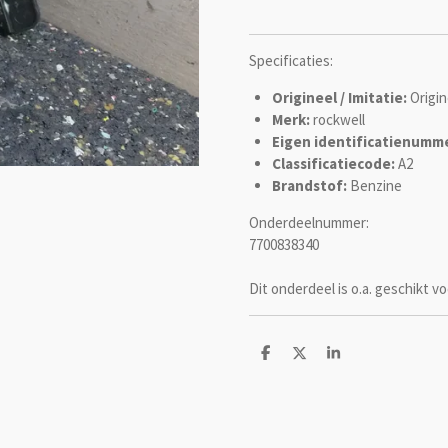
Specificaties:
Origineel / Imitatie:
Origin
Merk:
rockwell
Eigen identificatienumme
Classificatiecode:
A2
Brandstof:
Benzine
Onderdeelnummer:
7700838340
Dit onderdeel is o.a. geschikt vo
D
D
S
e
e
h
l
e
a
e
l
r
n
e