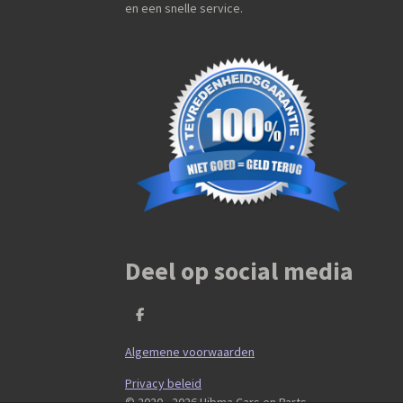
en een snelle service.
Deel op social media
D
e
l
Algemene voorwaarden
e
n
Privacy beleid
© 2020 - 2026 Hibma Cars en Parts