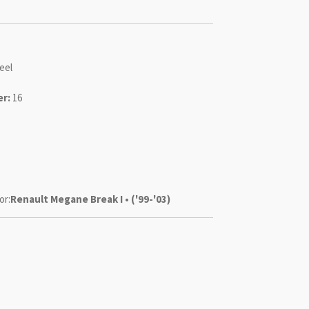
eel
r:
16
or:
Renault Megane Break I • ('99-'03)