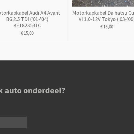
torkapkabel Audi A4 Avant
Motorkapkabel Daihatsu C
B6 2.5 TDI ('01-'04)
VI 1.0-12V Tokyo ('03-'09
8E1823531C
€ 15,00
€ 15,00
k auto onderdeel?