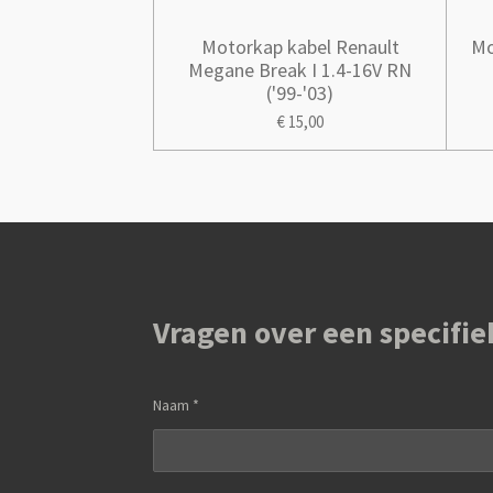
Motorkap kabel Renault
Mo
Megane Break I 1.4-16V RN
('99-'03)
€ 15,00
Vragen over een specifie
Naam *