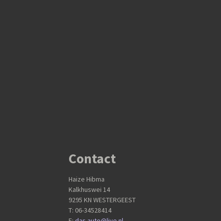
Contact
Haize Hibma
Kalkhuswei 14
9295 KN WESTERGEEST
T: 06-34528414
E:
das.auto@live.nl