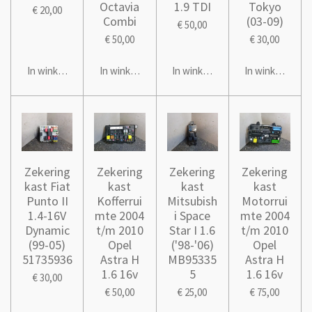
Octavia
1.9 TDI
Tokyo
€ 20,00
Combi
(03-09)
€ 50,00
€ 50,00
€ 30,00
In winkelwagen
In winkelwagen
In winkelwagen
In winkelwage
Zekering
Zekering
Zekering
Zekering
kast Fiat
kast
kast
kast
Punto II
Kofferrui
Mitsubish
Motorrui
1.4-16V
mte 2004
i Space
mte 2004
Dynamic
t/m 2010
Star I 1.6
t/m 2010
(99-05)
Opel
('98-'06)
Opel
51735936
Astra H
MB95335
Astra H
1.6 16v
5
1.6 16v
€ 30,00
€ 50,00
€ 25,00
€ 75,00