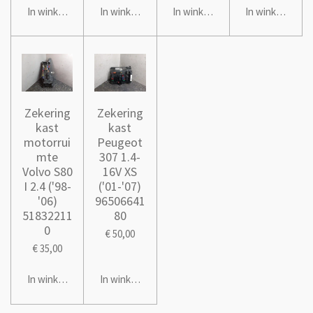
In winkelwagen
In winkelwagen
In winkelwagen
In winkelwage
Zekering
Zekering
kast
kast
motorrui
Peugeot
mte
307 1.4-
Volvo S80
16V XS
I 2.4 ('98-
('01-'07)
'06)
96506641
51832211
80
0
€ 50,00
€ 35,00
In winkelwagen
In winkelwagen