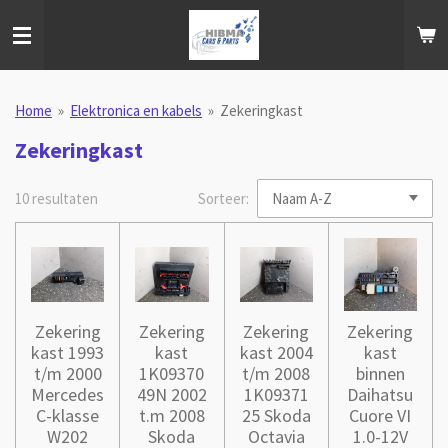
Ga
direct
naar
de
hoofdinhoud
Home
»
Elektronica en kabels
»
Zekeringkast
Zekeringkast
10 resultaten
Sorteer:
Zekering
Zekering
Zekering
Zekering
kast 1993
kast
kast 2004
kast
t/m 2000
1K09370
t/m 2008
binnen
Mercedes
49N 2002
1K09371
Daihatsu
C-klasse
t.m 2008
25 Skoda
Cuore VI
W202
Skoda
Octavia
1.0-12V