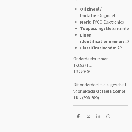
Origineel /
Imitatie:
Origineel
Merk:
TYCO Electronics
Toepassing:
Motorruimte
Eigen
identificatienummer:
12
Classificatiecode:
A2
Onderdeelnummer:
1K0937125
1B270505
Dit onderdeel is o.a. geschikt
voor:
Skoda Octavia Combi
1U • ('98-'09)
D
D
S
D
e
e
h
e
l
e
a
l
e
l
r
e