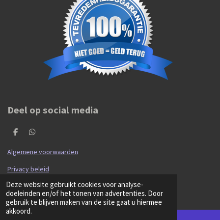
Deel op social media
D
D
e
e
l
l
Algemene voorwaarden
e
e
n
n
Privacy beleid
© 2020 - 2026 Hibma Cars en Parts
Deze website gebruikt cookies voor analyse-
Powered by
JouwWeb
doeleinden en/of het tonen van advertenties. Door
gebruik te blijven maken van de site gaat u hiermee
akkoord.