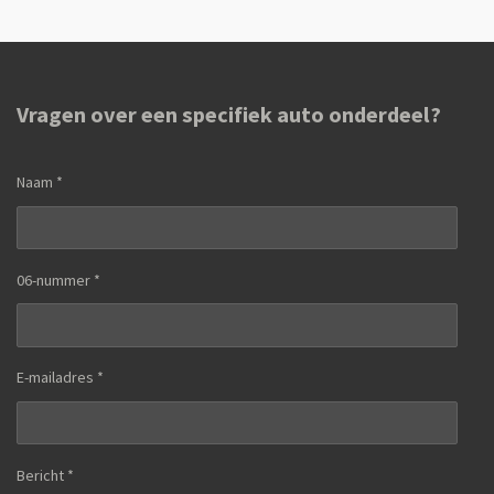
n
e
n
Vragen over een specifiek auto onderdeel?
Naam *
06-nummer *
E-mailadres *
Bericht *