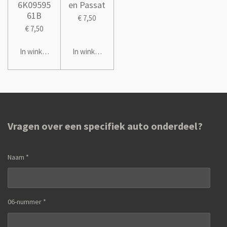
6K09595
en Passat
61B
€ 7,50
€ 7,50
In winkelwagen
In winkelwagen
Vragen over een specifiek auto onderdeel?
Naam *
06-nummer *