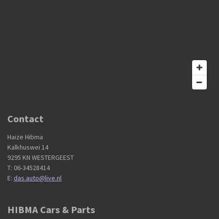
Contact
Haize Hibma
Kalkhuswei 14
9295 KN WESTERGEEST
T: 06-34528414
E:
das.auto@live.nl
HIBMA Cars & Parts