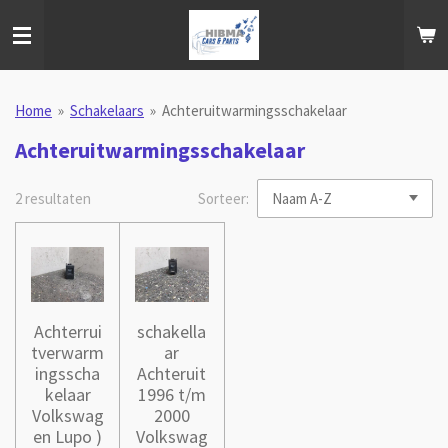
Ga
direct
naar
de
hoofdinhoud
Home
»
Schakelaars
»
Achteruitwarmingsschakelaar
Achteruitwarmingsschakelaar
2 resultaten
Sorteer:
Achterrui
schakella
tverwarm
ar
ingsscha
Achteruit
kelaar
1996 t/m
Volkswag
2000
en Lupo )
Volkswag