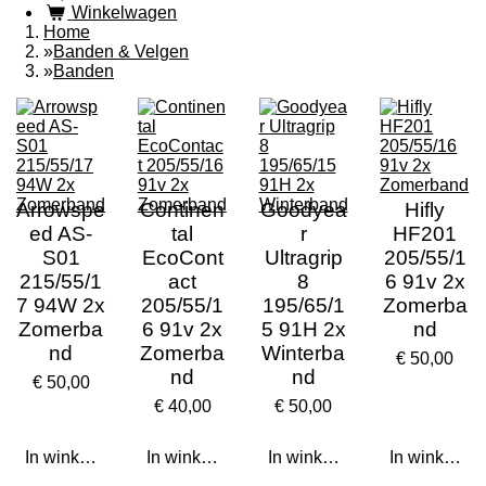
Winkelwagen
Home
»
Banden & Velgen
»
Banden
Arrowspe
Continen
Goodyea
Hifly
ed AS-
tal
r
HF201
S01
EcoCont
Ultragrip
205/55/1
215/55/1
act
8
6 91v 2x
7 94W 2x
205/55/1
195/65/1
Zomerba
Zomerba
6 91v 2x
5 91H 2x
nd
nd
Zomerba
Winterba
€ 50,00
nd
nd
€ 50,00
€ 40,00
€ 50,00
In winkelwagen
In winkelwagen
In winkelwagen
In winkelwa