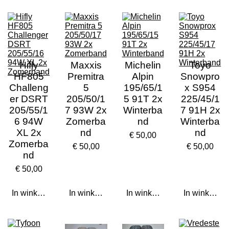
Hifly
Maxxis
Michelin
Toyo
HF805
Premitra
Alpin
Snowpro
Challeng
5
195/65/1
x S954
er DSRT
205/50/1
5 91T 2x
225/45/1
205/55/1
7 93W 2x
Winterba
7 91H 2x
6 94W
Zomerba
nd
Winterba
XL 2x
nd
nd
€ 50,00
Zomerba
€ 50,00
€ 50,00
nd
€ 50,00
In winkelwagen
In winkelwagen
In winkelwagen
In winkelwa