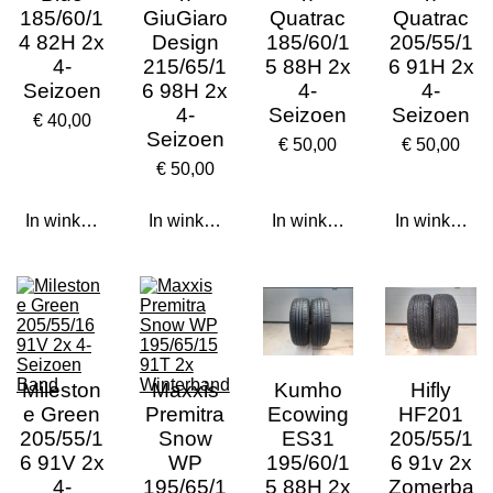
185/60/1
GiuGiaro
Quatrac
Quatrac
4 82H 2x
Design
185/60/1
205/55/1
4-
215/65/1
5 88H 2x
6 91H 2x
Seizoen
6 98H 2x
4-
4-
4-
Seizoen
Seizoen
€ 40,00
Seizoen
€ 50,00
€ 50,00
€ 50,00
In winkelwagen
In winkelwagen
In winkelwagen
In winkelwa
Mileston
Maxxis
Kumho
Hifly
e Green
Premitra
Ecowing
HF201
205/55/1
Snow
ES31
205/55/1
6 91V 2x
WP
195/60/1
6 91v 2x
4-
195/65/1
5 88H 2x
Zomerba