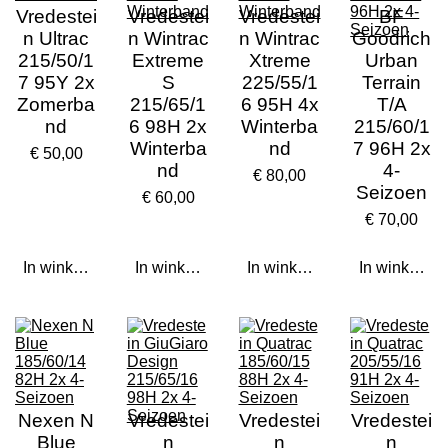
Vredestei
Vredestei
Vredestei
BF
n Ultrac
n Wintrac
n Wintrac
Goodrich
215/50/1
Extreme
Xtreme
Urban
7 95Y 2x
S
225/55/1
Terrain
Zomerba
215/65/1
6 95H 4x
T/A
nd
6 98H 2x
Winterba
215/60/1
Winterba
nd
7 96H 2x
€ 50,00
nd
4-
€ 80,00
Seizoen
€ 60,00
€ 70,00
In winkelwagen
In winkelwagen
In winkelwagen
In winkelwa
Nexen N
Vredestei
Vredestei
Vredestei
Blue
n
n
n