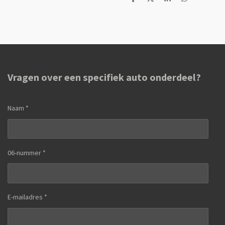
D
D
S
D
e
e
h
e
l
e
a
l
e
l
r
e
n
e
n
Vragen over een specifiek auto onderdeel?
Naam *
06-nummer *
E-mailadres *