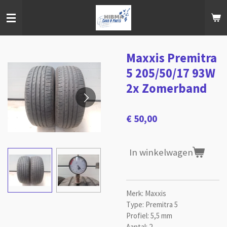
Ga
direct
naar
de
hoofdinhoud
Maxxis Premitra
5 205/50/17 93W
2x Zomerband
€ 50,00
In winkelwagen
Merk: Maxxis
Type: Premitra 5
Profiel: 5,5 mm
Aantal: 2