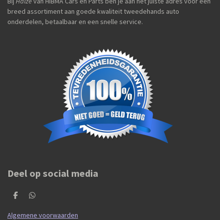
Bij
Haize
van HIBMA Cars en Parts ben je aan het juiste adres voor een
breed assortiment aan goede kwaliteit tweedehands auto
onderdelen, betaalbaar en een snelle service.
Deel op social media
D
D
e
e
l
l
Algemene voorwaarden