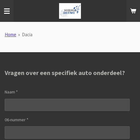
Ga
direct
naar
de
hoofdinhoud
Home
»
Dacia
Vragen over een specifiek auto onderdeel?
Naam *
06-nummer *