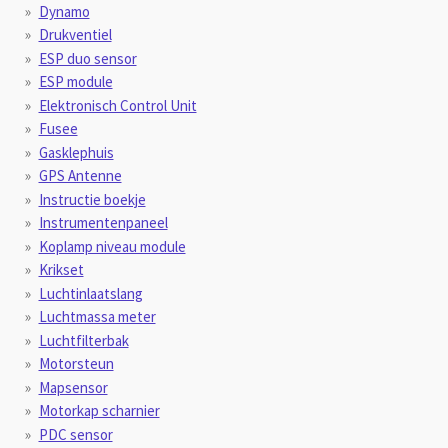
Dynamo
Drukventiel
ESP duo sensor
ESP module
Elektronisch Control Unit
Fusee
Gasklephuis
GPS Antenne
Instructie boekje
Instrumentenpaneel
Koplamp niveau module
Krikset
Luchtinlaatslang
Luchtmassa meter
Luchtfilterbak
Motorsteun
Mapsensor
Motorkap scharnier
PDC sensor