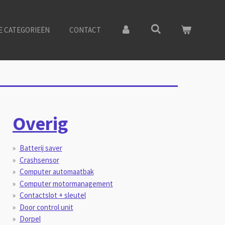
E CATEGORIEËN
CONTACT
Overig
Batterij saver
Crashsensor
Computer automaatbak
Computer motormanagement
Contactslot + sleutel
Door control unit
Dorpel