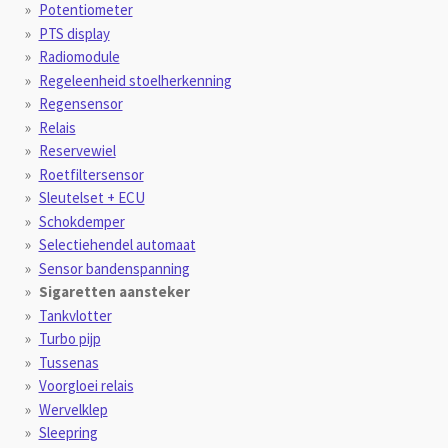
Potentiometer
PTS display
Radiomodule
Regeleenheid stoelherkenning
Regensensor
Relais
Reservewiel
Roetfiltersensor
Sleutelset + ECU
Schokdemper
Selectiehendel automaat
Sensor bandenspanning
Sigaretten aansteker
Tankvlotter
Turbo pijp
Tussenas
Voorgloei relais
Wervelklep
Sleepring