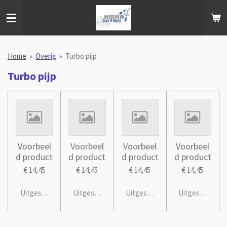
Ga
direct
naar
de
hoofdinhoud
Home
»
Overig
»
Turbo pijp
Turbo pijp
Voorbeel
Voorbeel
Voorbeel
Voorbeel
d product
d product
d product
d product
€ 14,45
€ 14,45
€ 14,45
€ 14,45
Uitgeschakeld
Uitgeschakeld
Uitgeschakeld
Uitgeschakeld