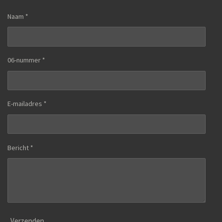
Naam *
06-nummer *
E-mailadres *
Bericht *
Verzenden