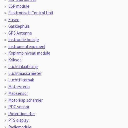
ESP module
Elektronisch Control Unit
Fusee
Gasklephuis
GPS Antenne
Instructie boekje
Instrumentenpaneel
Koplamp niveau module
Krikset
Luchtinlaatslang
Luchtmassa meter
Luchtfilterbak
Motorsteun
Mapsensor
Motorkap scharnier
PDC sensor
Potentiometer
PTS display
Radiomodule