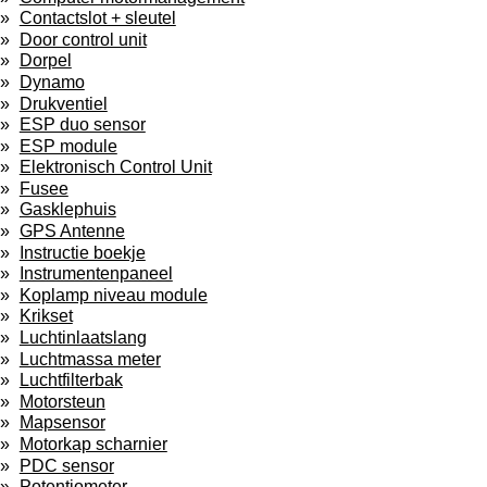
Contactslot + sleutel
Door control unit
Dorpel
Dynamo
Drukventiel
ESP duo sensor
ESP module
Elektronisch Control Unit
Fusee
Gasklephuis
GPS Antenne
Instructie boekje
Instrumentenpaneel
Koplamp niveau module
Krikset
Luchtinlaatslang
Luchtmassa meter
Luchtfilterbak
Motorsteun
Mapsensor
Motorkap scharnier
PDC sensor
Potentiometer