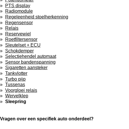
PTS display
Radiomodule
Regeleenheid stoelherkenning
Regensensor
Relais
Reservewiel
Roetfiltersensor
Sleutelset + ECU
Schokdemper
Selectiehendel automaat
Sensor bandenspanning
Sigaretten aansteker
Tankvlotter
Turbo pijp
Tussenas
Voorgloei relais
Wervelklep
Sleepring
Vragen over een specifiek auto onderdeel?