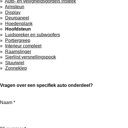
Auto- en veiligheidsgordels insteek
Armsteun
Display
Deurpaneel
Hoedenplank
Hoofdsteun
Luidspreker en subwoofers
Portiergreep
Interieur compleet
Raamslinger
Sierlijst versnellingspook
Stuurwiel
Zonneklep
Vragen over een specifiek auto onderdeel?
Naam *