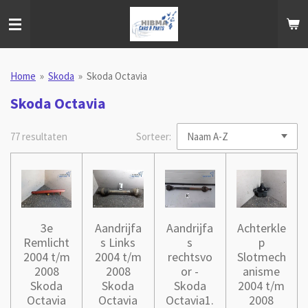
Ga
direct
naar
de
hoofdinhoud
Home
»
Skoda
»
Skoda Octavia
Skoda Octavia
77 resultaten
Sorteer:
3e
Aandrijfa
Aandrijfa
Achterkle
Remlicht
s Links
s
p
2004 t/m
2004 t/m
rechtsvo
Slotmech
2008
2008
or -
anisme
Skoda
Skoda
Skoda
2004 t/m
Octavia
Octavia
Octavia1.
2008