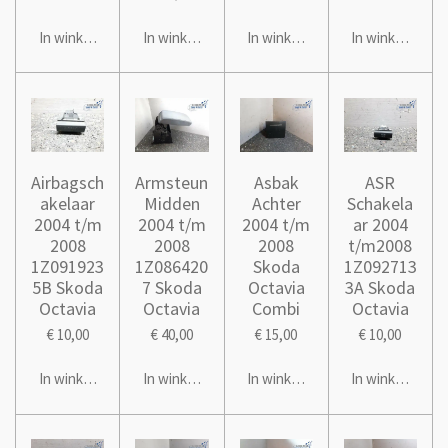
In winkelwagen
In winkelwagen
In winkelwagen
In winkelwage
Airbagsch
Armsteun
Asbak
ASR
akelaar
Midden
Achter
Schakela
2004 t/m
2004 t/m
2004 t/m
ar 2004
2008
2008
2008
t/m2008
1Z091923
1Z086420
Skoda
1Z092713
5B Skoda
7 Skoda
Octavia
3A Skoda
Octavia
Octavia
Combi
Octavia
€ 10,00
€ 40,00
€ 15,00
€ 10,00
In winkelwagen
In winkelwagen
In winkelwagen
In winkelwage