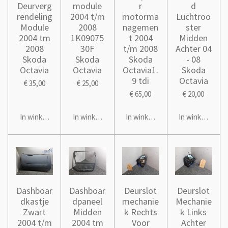
Deurverg
module
r
d
rendeling
2004 t/m
motorma
Luchtroo
Module
2008
nagemen
ster
2004 tm
1K09075
t 2004
Midden
2008
30F
t/m 2008
Achter 04
Skoda
Skoda
Skoda
- 08
Octavia
Octavia
Octavia1.
Skoda
9 tdi
Octavia
€ 35,00
€ 25,00
€ 65,00
€ 20,00
In winkelwagen
In winkelwagen
In winkelwagen
In winkelwage
Dashboar
Dashboar
Deurslot
Deurslot
dkastje
dpaneel
mechanie
Mechanie
Zwart
Midden
k Rechts
k Links
2004 t/m
2004 tm
Voor
Achter