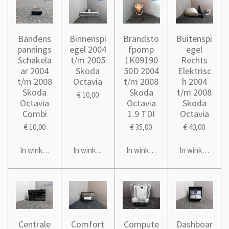
Bandens
Binnenspi
Brandsto
Buitenspi
pannings
egel 2004
fpomp
egel
Schakela
t/m 2005
1K09190
Rechts
ar 2004
Skoda
50D 2004
Elektrisc
t/m 2008
Octavia
t/m 2008
h 2004
Skoda
Skoda
t/m 2008
€ 10,00
Octavia
Octavia
Skoda
Combi
1.9 TDI
Octavia
€ 10,00
€ 35,00
€ 40,00
In winkelwagen
In winkelwagen
In winkelwagen
In winkelwage
Centrale
Comfort
Compute
Dashboar