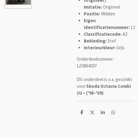
Origineel /
Imitatie:
Origineel
Positie:
Midden
Eigen
identificatienummer:
12
Classificatiecode:
A2
Bekleding:
Stof
Interieurkleur:
Grijs
Onderdeelnummer:
1Z0864207
Dit onderdeel is o.a. geschikt
voor:
Skoda Octavia Combi
1U • ('98-'09)
D
D
S
D
e
e
h
e
l
e
a
l
e
l
r
e
n
e
n