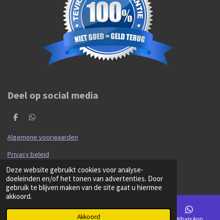
Deel op social media
D
D
e
e
l
l
Algemene voorwaarden
e
e
n
n
Privacy beleid
© 2020 - 2026 Hibma Cars en Parts
Deze website gebruikt cookies voor analyse-
Powered by
JouwWeb
doeleinden en/of het tonen van advertenties. Door
gebruik te blijven maken van de site gaat u hiermee
akkoord.
Akkoord
E-mailadres
Kaart
Facebook
WhatsApp