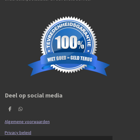
Deel op social media
D
D
e
e
l
l
Algemene voorwaarden
e
e
n
n
Privacy beleid
© 2020 - 2026 Hibma Cars en Parts