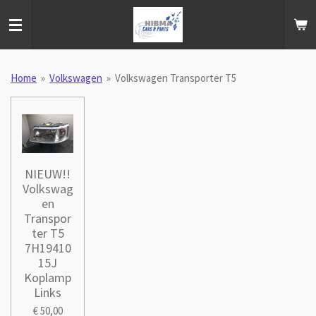
Ga
direct
naar
de
hoofdinhoud
Home
»
Volkswagen
»
Volkswagen Transporter T5
NIEUW!!
Volkswag
en
Transpor
ter T5
7H19410
15J
Koplamp
Links
€ 50,00