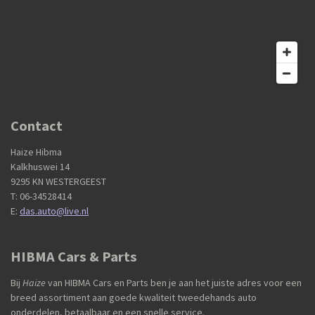
Contact
Haize Hibma
Kalkhuswei 14
9295 KN WESTERGEEST
T: 06-34528414
E:
das.auto@live.nl
HIBMA Cars & Parts
Bij
Haize
van HIBMA Cars en Parts ben je aan het juiste adres voor een
breed assortiment aan goede kwaliteit tweedehands auto
onderdelen, betaalbaar en een snelle service.