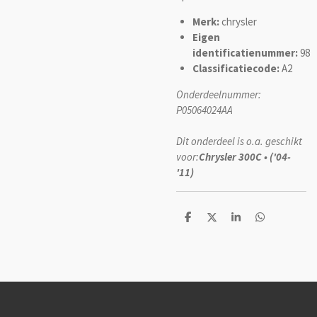
Merk:
chrysler
Eigen
identificatienummer:
98
Classificatiecode:
A2
Onderdeelnummer:
P05064024AA
Dit onderdeel is o.a. geschikt
voor:
Chrysler 300C • ('04-
'11)
D
D
S
D
e
e
h
e
l
e
a
l
e
l
r
e
n
e
n