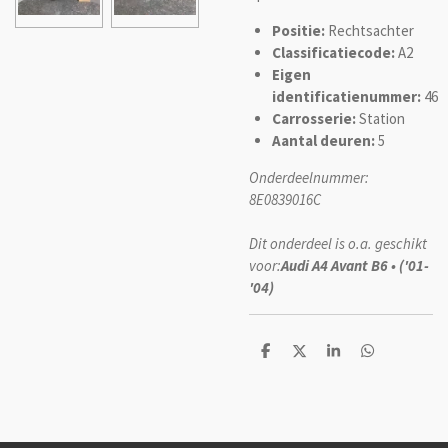
Positie:
Rechtsachter
Classificatiecode:
A2
Eigen
identificatienummer:
46
Carrosserie:
Station
Aantal deuren:
5
Onderdeelnummer:
8E0839016C
Dit onderdeel is o.a. geschikt
voor:
Audi A4 Avant B6 • ('01-
'04)
D
D
S
D
e
e
h
e
l
e
a
l
e
l
r
e
n
e
n