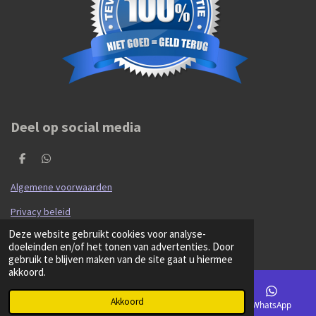
Deel op social media
D
D
e
e
l
l
Algemene voorwaarden
e
e
n
n
Privacy beleid
© 2020 - 2026 Hibma Cars en Parts
Deze website gebruikt cookies voor analyse-
Powered by
JouwWeb
doeleinden en/of het tonen van advertenties. Door
gebruik te blijven maken van de site gaat u hiermee
akkoord.
Akkoord
E-mailadres
Kaart
Facebook
WhatsApp