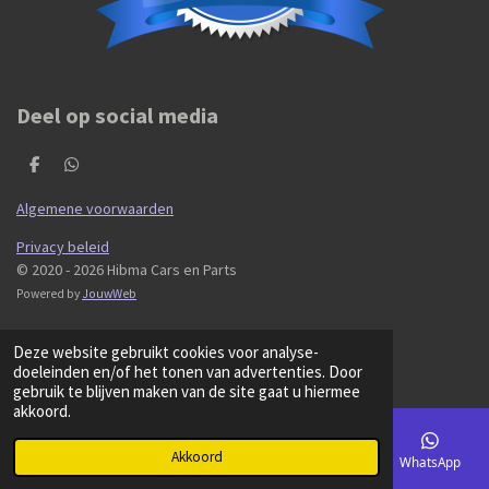
Deel op social media
D
D
e
e
l
l
Algemene voorwaarden
e
e
n
n
Privacy beleid
© 2020 - 2026 Hibma Cars en Parts
Powered by
JouwWeb
Deze website gebruikt cookies voor analyse-
doeleinden en/of het tonen van advertenties. Door
gebruik te blijven maken van de site gaat u hiermee
akkoord.
Akkoord
E-mailadres
Kaart
Facebook
WhatsApp