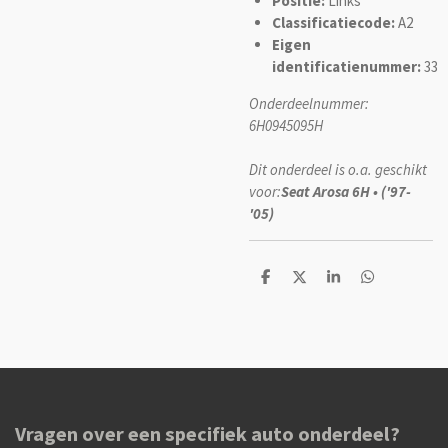
Positie:
Links
Classificatiecode:
A2
Eigen
identificatienummer:
33
Onderdeelnummer:
6H0945095H
Dit onderdeel is o.a. geschikt
voor:
Seat Arosa 6H • ('97-
'05)
D
D
S
D
e
e
h
e
l
e
a
l
e
l
r
e
n
e
n
Vragen over een specifiek auto onderdeel?