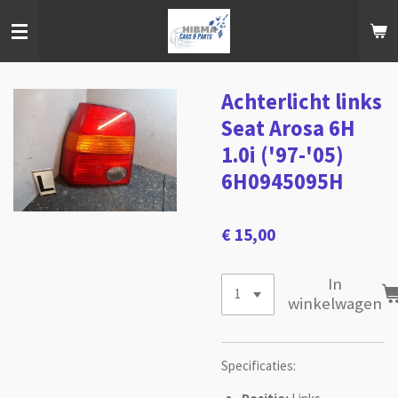
Ga
direct
naar
de
hoofdinhoud
Achterlicht links
Seat Arosa 6H
1.0i ('97-'05)
6H0945095H
€ 15,00
In
winkelwagen
Specificaties: