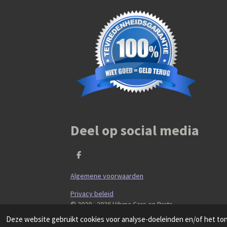
Deel op social media
D
e
l
Algemene voorwaarden
e
n
Privacy beleid
© 2020 - 2026 Hibma Cars en Parts
Deze website gebruikt cookies voor analyse-doeleinden en/of het tone