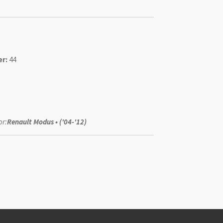
r:
44
or:
Renault Modus • ('04-'12)