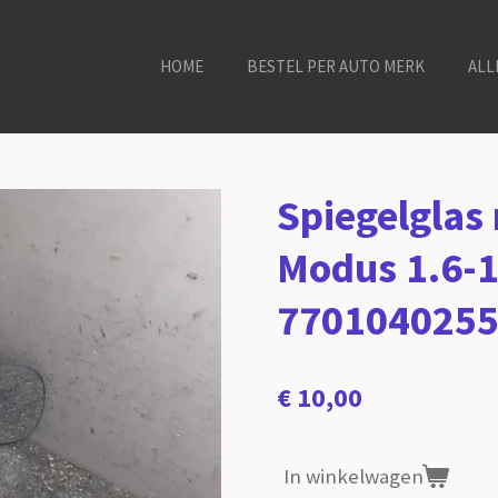
HOME
BESTEL PER AUTO MERK
ALL
Spiegelglas
Modus 1.6-1
770104025
€ 10,00
In winkelwagen