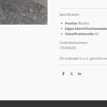
Specificaties:
Positie:
Rechts
Eigen identificatienumme
Classificatiecode:
A2
Onderdeelnummer:
7701040255
Dit onderdeel is o.a. geschikt vo
D
D
S
e
e
h
l
e
a
e
l
r
n
e