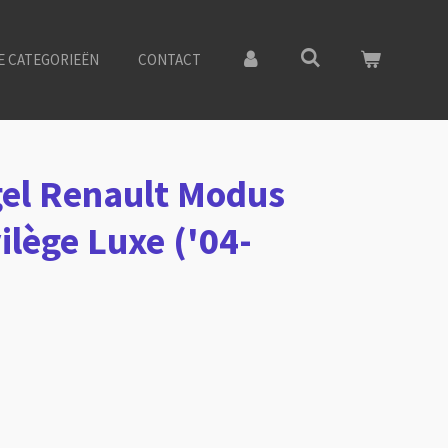
E CATEGORIEËN
CONTACT
el Renault Modus
ilège Luxe ('04-