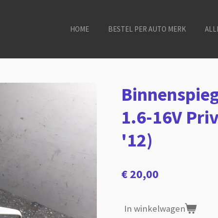
HOME
BESTEL PER AUTO MERK
ALL
Binnenspieg
1.6-16V Priv
'12)
€ 20,00
In winkelwagen