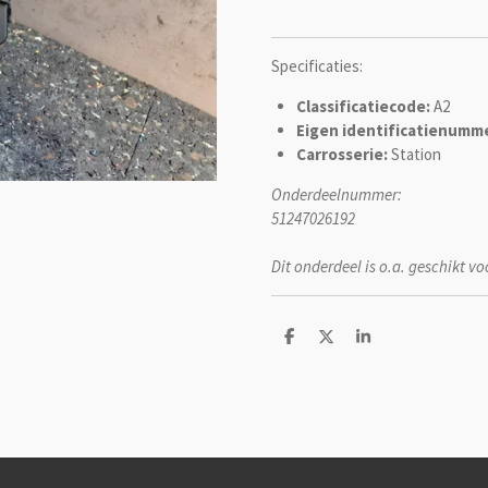
Specificaties:
Classificatiecode:
A2
Eigen identificatienumme
Carrosserie:
Station
Onderdeelnummer:
51247026192
Dit onderdeel is o.a. geschikt vo
D
D
S
e
e
h
l
e
a
e
l
r
n
e