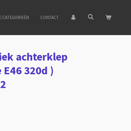
E CATEGORIEËN
CONTACT
ek achterklep
 E46 320d )
92