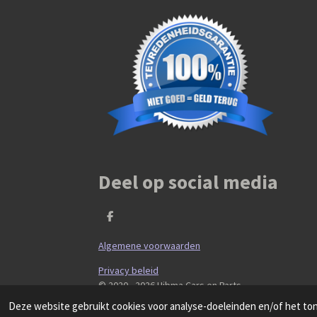
Deel op social media
D
e
l
Algemene voorwaarden
e
n
Privacy beleid
© 2020 - 2026 Hibma Cars en Parts
Deze website gebruikt cookies voor analyse-doeleinden en/of het tone