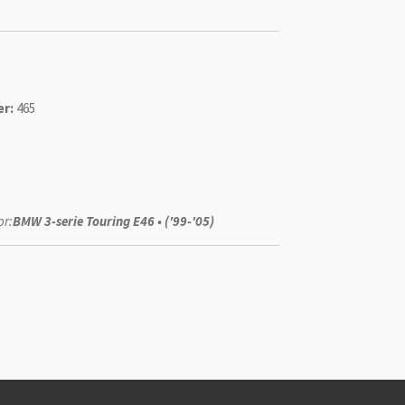
r:
465
or:
BMW 3-serie Touring E46 • ('99-'05)