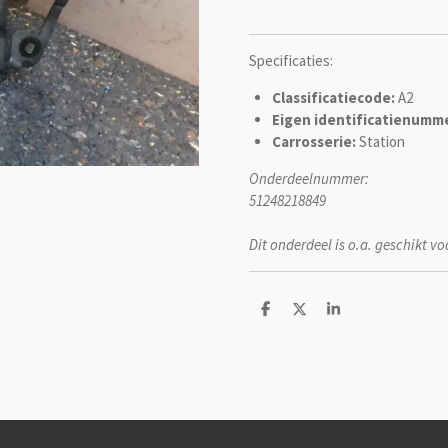
Specificaties:
Classificatiecode:
A2
Eigen identificatienumme
Carrosserie:
Station
Onderdeelnummer:
51248218849
Dit onderdeel is o.a. geschikt vo
D
D
S
e
e
h
l
e
a
e
l
r
n
e