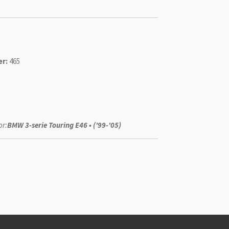
r:
465
or:
BMW 3-serie Touring E46 • ('99-'05)