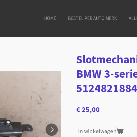
HOME
BESTEL PER AUTO MERK
ALL
Slotmechan
BMW 3-serie
512482188
€ 25,00
In winkelwagen