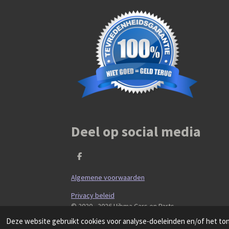
Deel op social media
D
e
l
Algemene voorwaarden
e
n
Privacy beleid
© 2020 - 2026 Hibma Cars en Parts
Deze website gebruikt cookies voor analyse-doeleinden en/of het tone