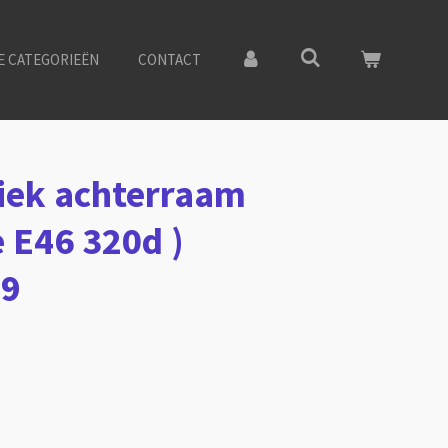
E CATEGORIEËN
CONTACT
iek achterraam
 E46 320d )
49