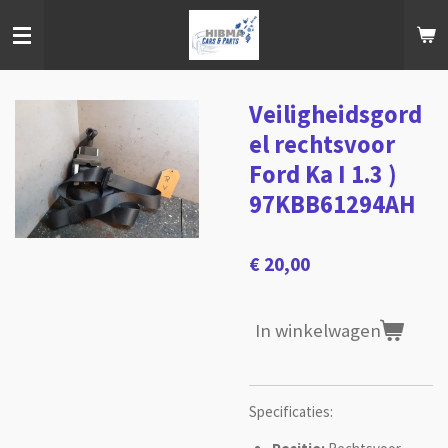
Ga
direct
naar
de
hoofdinhoud
Veiligheidsgord
el rechtsvoor
Ford Ka I 1.3 )
97KBB61294AH
€ 20,00
In winkelwagen
Specificaties: