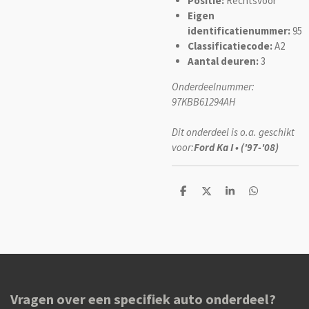
Positie:
Rechtsvoor
Eigen
identificatienummer:
95
Classificatiecode:
A2
Aantal deuren:
3
Onderdeelnummer:
97KBB61294AH
Dit onderdeel is o.a. geschikt
voor:
Ford Ka I • ('97-'08)
D
D
S
D
e
e
h
e
l
e
a
l
e
l
r
e
n
e
n
Vragen over een specifiek auto onderdeel?