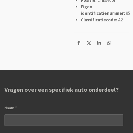
Positie:
Linksvoor
Eigen
identificatienummer:
95
Classificatiecode:
A2
D
D
S
D
e
e
h
e
l
e
a
l
e
l
r
e
n
e
n
Vragen over een specifiek auto onderdeel?
Naam *