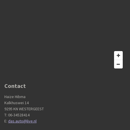
Contact
Haize Hibma
Kalkhuswei 14
9295 KN WESTERGEEST
T: 06-34528414
E:
das.auto@live.nl