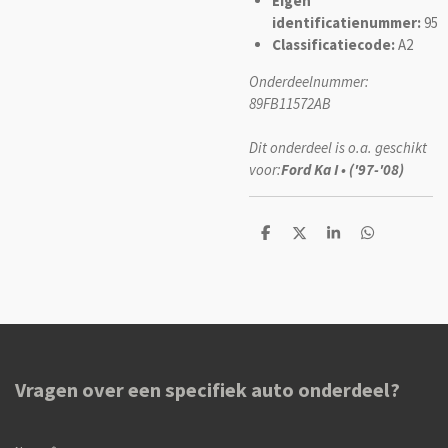
Eigen
identificatienummer:
95
Classificatiecode:
A2
Onderdeelnummer:
89FB11572AB
Dit onderdeel is o.a. geschikt
voor:
Ford Ka I • ('97-'08)
D
D
S
D
e
e
h
e
l
e
a
l
e
l
r
e
n
e
n
Vragen over een specifiek auto onderdeel?