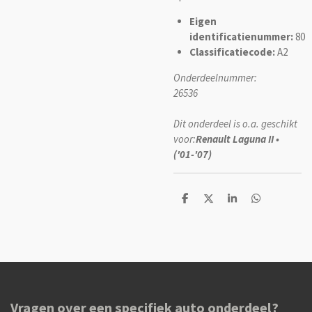
Eigen
identificatienummer:
80
Classificatiecode:
A2
Onderdeelnummer:
26536
Dit onderdeel is o.a. geschikt
voor:
Renault Laguna II •
('01-'07)
D
D
S
D
e
e
h
e
l
e
a
l
e
l
r
e
n
e
n
Vragen over een specifiek auto onderdeel?