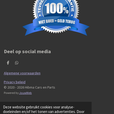
Deel op social media
D
D
e
e
l
l
Algemene voorwaarden
e
e
n
n
Privacy beleid
© 2020 - 2026 Hibma Cars en Parts
Powered by
JouwWeb
Deze website gebruikt cookies voor analyse-
doeleinden en/of het tonen van advertenties. Door