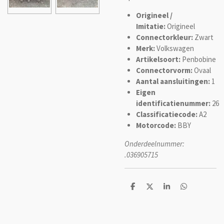
Origineel /
Imitatie:
Origineel
Connectorkleur:
Zwart
Merk:
Volkswagen
Artikelsoort:
Penbobine
Connectorvorm:
Ovaal
Aantal aansluitingen:
1
Eigen
identificatienummer:
26
Classificatiecode:
A2
Motorcode:
BBY
Onderdeelnummer:
.036905715
D
D
S
D
e
e
h
e
l
e
a
l
e
l
r
e
n
e
n