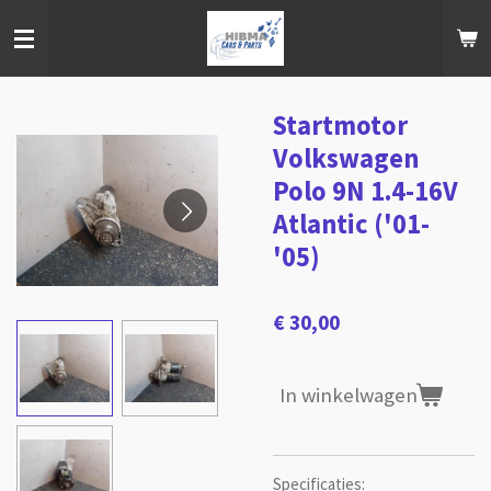
Ga
direct
naar
de
hoofdinhoud
Startmotor
Volkswagen
Polo 9N 1.4-16V
Atlantic ('01-
'05)
€ 30,00
In winkelwagen
Specificaties: