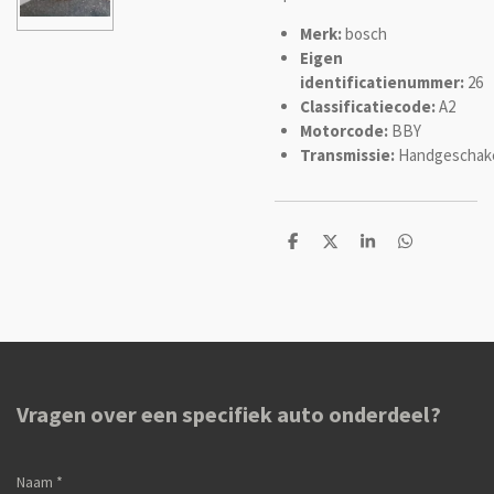
Merk:
bosch
Eigen
identificatienummer:
26
Classificatiecode:
A2
Motorcode:
BBY
Transmissie:
Handgeschak
D
D
S
D
e
e
h
e
l
e
a
l
e
l
r
e
n
e
n
Vragen over een specifiek auto onderdeel?
Naam *