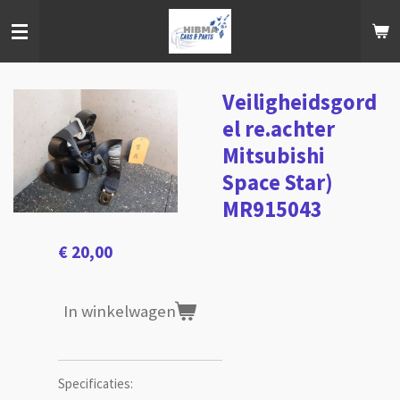
Ga
direct
naar
de
hoofdinhoud
Veiligheidsgord
el re.achter
Mitsubishi
Space Star)
MR915043
€ 20,00
In winkelwagen
Specificaties: