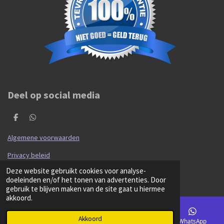
Deel op social media
D
D
e
e
l
l
Algemene voorwaarden
e
e
n
n
Privacy beleid
© 2020 - 2026 Hibma Cars en Parts
Deze website gebruikt cookies voor analyse-
Powered by
JouwWeb
doeleinden en/of het tonen van advertenties. Door
gebruik te blijven maken van de site gaat u hiermee
akkoord.
Akkoord
E-mailadres
Kaart
Facebook
WhatsApp