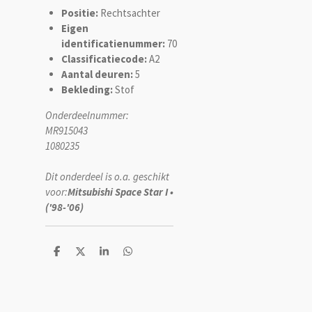
Positie:
Rechtsachter
Eigen
identificatienummer:
70
Classificatiecode:
A2
Aantal deuren:
5
Bekleding:
Stof
Onderdeelnummer:
MR915043
1080235
Dit onderdeel is o.a. geschikt
voor:
Mitsubishi Space Star I •
('98-'06)
D
D
S
D
e
e
h
e
l
e
a
l
e
l
r
e
n
e
n