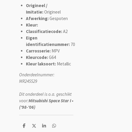
Origineel /
Imitatie:
Origineel
Afwerking:
Gespoten
Kleur:
Classificatiecode:
A2
Eigen
identificatienummer:
70
Carrosserie:
MPV
Kleurcode:
G64
Kleur laksoort:
Metallic
Onderdeelnummer:
MR245529
Dit onderdeel is o.a. geschikt
voor:
Mitsubishi Space Star I •
('98-'06)
D
D
S
D
e
e
h
e