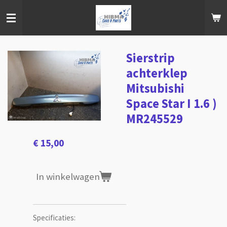
Ga
direct
naar
de
hoofdinhoud
Sierstrip
achterklep
Mitsubishi
Space Star I 1.6 )
MR245529
€ 15,00
In winkelwagen
Specificaties: