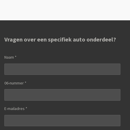
l
e
a
l
e
l
r
e
n
e
n
Vragen over een specifiek auto onderdeel?
Naam *
06-nummer *
E-mailadres *