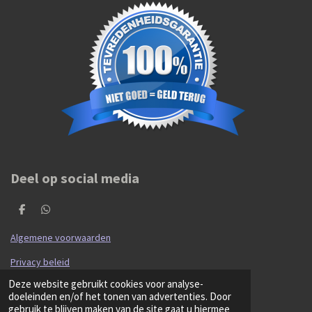
Deel op social media
D
D
e
e
l
l
Algemene voorwaarden
e
e
n
n
Privacy beleid
© 2020 - 2026 Hibma Cars en Parts
Deze website gebruikt cookies voor analyse-
Powered by
JouwWeb
doeleinden en/of het tonen van advertenties. Door
gebruik te blijven maken van de site gaat u hiermee