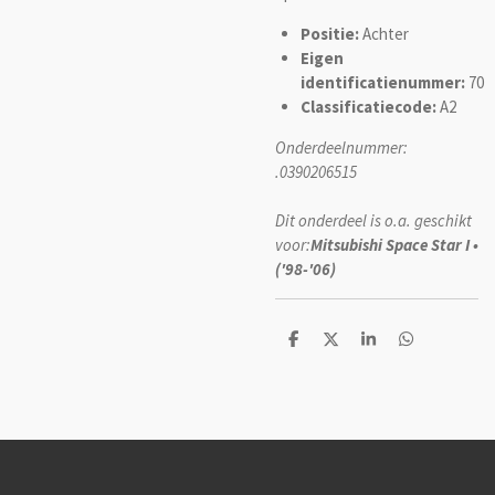
Positie:
Achter
Eigen
identificatienummer:
70
Classificatiecode:
A2
Onderdeelnummer:
.0390206515
Dit onderdeel is o.a. geschikt
voor:
Mitsubishi Space Star I •
('98-'06)
D
D
S
D
e
e
h
e
l
e
a
l
e
l
r
e
n
e
n