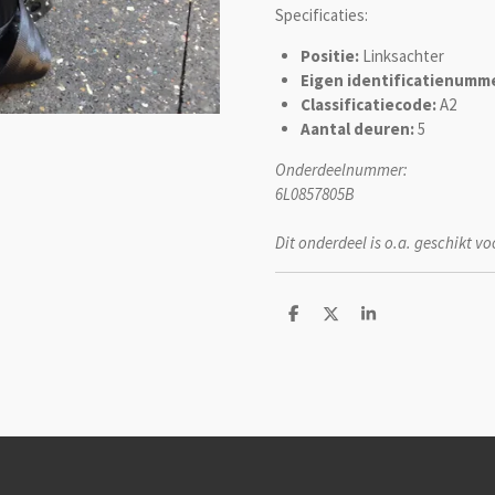
Specificaties:
Positie:
Linksachter
Eigen identificatienumme
Classificatiecode:
A2
Aantal deuren:
5
Onderdeelnummer:
6L0857805B
Dit onderdeel is o.a. geschikt vo
D
D
S
e
e
h
l
e
a
e
l
r
n
e