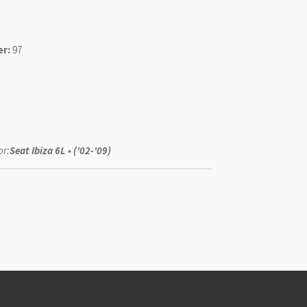
r:
97
or:
Seat Ibiza 6L • ('02-'09)