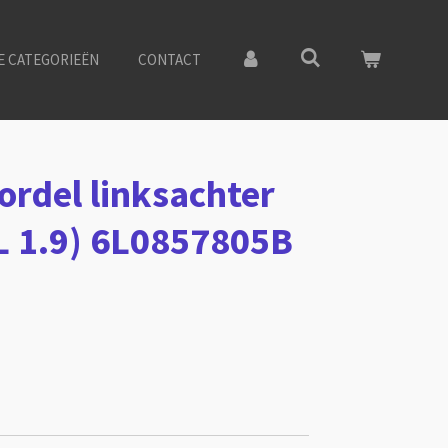
E CATEGORIEËN
CONTACT
ordel linksachter
6L 1.9) 6L0857805B