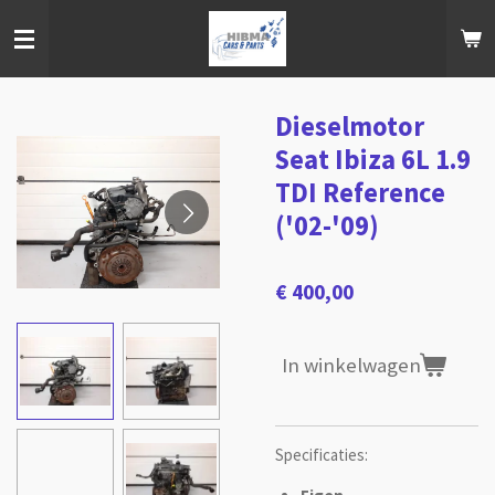
Ga
direct
naar
de
hoofdinhoud
Dieselmotor
Seat Ibiza 6L 1.9
TDI Reference
('02-'09)
€ 400,00
In winkelwagen
Specificaties: