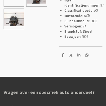
Eigen
identificatienummer:
97
Classificatiecode:
A2
Motorcode:
AXR
Cilinderinhoud:
1896
Vermogen:
74
Brandstof:
Diesel
Bouwjaar:
2006
D
D
S
D
e
e
h
e
l
e
a
l
e
l
r
e
n
e
n
Vragen over een specifiek auto onderdeel?