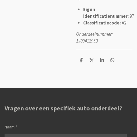
Eigen
identificatienummer:
97
Classificatiecode:
A2
Onderdeelnummer:
1J0941295B
D
D
S
D
e
e
h
e
l
e
a
l
e
l
r
e
n
e
n
Vragen over een specifiek auto onderdeel?
Naam *