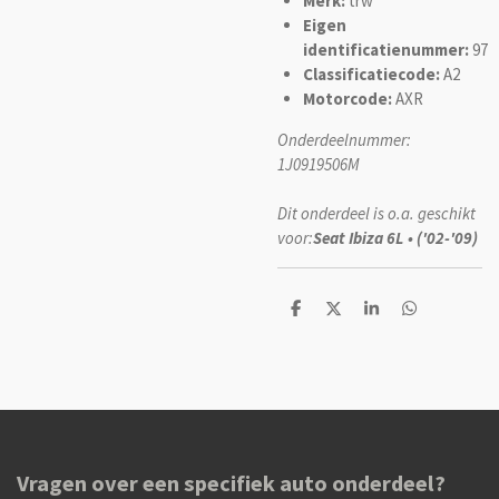
Merk:
trw
Eigen
identificatienummer:
97
Classificatiecode:
A2
Motorcode:
AXR
Onderdeelnummer:
1J0919506M
Dit onderdeel is o.a. geschikt
voor:
Seat Ibiza 6L • ('02-'09)
D
D
S
D
e
e
h
e
l
e
a
l
e
l
r
e
n
e
n
Vragen over een specifiek auto onderdeel?