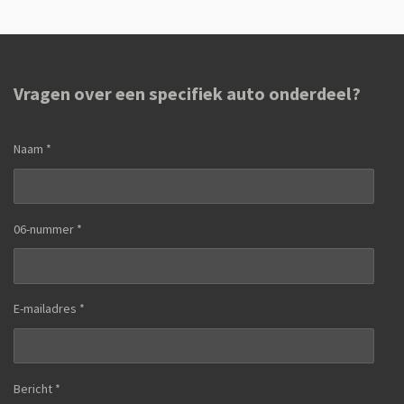
n
e
n
Vragen over een specifiek auto onderdeel?
Naam *
06-nummer *
E-mailadres *
Bericht *