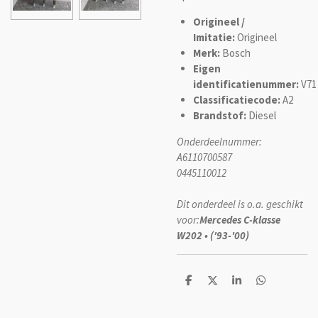
Origineel /
Imitatie:
Origineel
Merk:
Bosch
Eigen
identificatienummer:
V71
Classificatiecode:
A2
Brandstof:
Diesel
Onderdeelnummer:
A6110700587
0445110012
Dit onderdeel is o.a. geschikt
voor:
Mercedes C-klasse
W202 • ('93-'00)
D
D
S
D
e
e
h
e
l
e
a
l
e
l
r
e