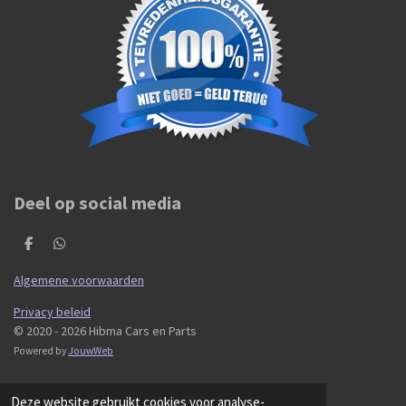
Deel op social media
D
D
e
e
l
l
Algemene voorwaarden
e
e
n
n
Privacy beleid
© 2020 - 2026 Hibma Cars en Parts
Powered by
JouwWeb
Deze website gebruikt cookies voor analyse-