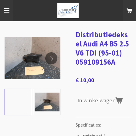
Ga
direct
naar
de
hoofdinhoud
Distributiedeks
el Audi A4 B5 2.5
V6 TDI (95-01)
059109156A
€ 10,00
In winkelwagen
Specificaties: