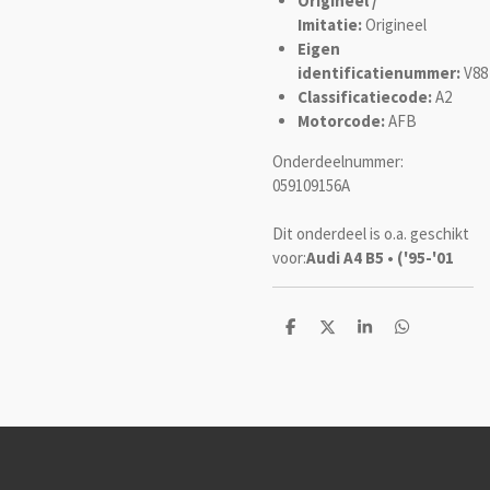
Origineel /
Imitatie:
Origineel
Eigen
identificatienummer:
V88
Classificatiecode:
A2
Motorcode:
AFB
Onderdeelnummer:
059109156A
Dit onderdeel is o.a. geschikt
voor:
Audi A4 B5 • ('95-'01
D
D
S
D
e
e
h
e
l
e
a
l
e
l
r
e
n
e
n