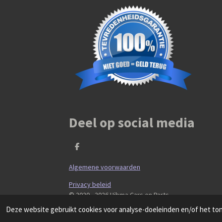
Deel op social media
D
e
l
Algemene voorwaarden
e
n
Privacy beleid
© 2020 - 2026 Hibma Cars en Parts
Deze website gebruikt cookies voor analyse-doeleinden en/of het tone