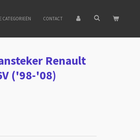
E CATEGORIEËN
CONTACT
ansteker Renault
6V ('98-'08)