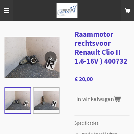
Ga
direct
naar
de
hoofdinhoud
Raammotor
rechtsvoor
Renault Clio II
1.6-16V ) 400732
€ 20,00
In winkelwagen
Specificaties: