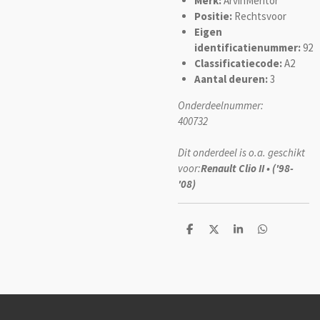
Merk:
ArvinMeritor
Positie:
Rechtsvoor
Eigen
identificatienummer:
92
Classificatiecode:
A2
Aantal deuren:
3
Onderdeelnummer:
400732
Dit onderdeel is o.a. geschikt
voor:
Renault Clio II • ('98-
'08)
D
D
S
D
e
e
h
e
l
e
a
l
e
l
r
e
n
e
n