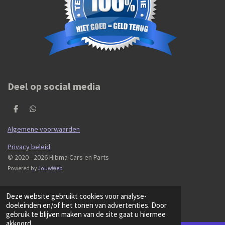
Deel op social media
D
D
e
e
l
l
Algemene voorwaarden
e
e
n
n
Privacy beleid
© 2020 - 2026 Hibma Cars en Parts
Powered by
JouwWeb
Deze website gebruikt cookies voor analyse-
doeleinden en/of het tonen van advertenties. Door
gebruik te blijven maken van de site gaat u hiermee
akkoord.