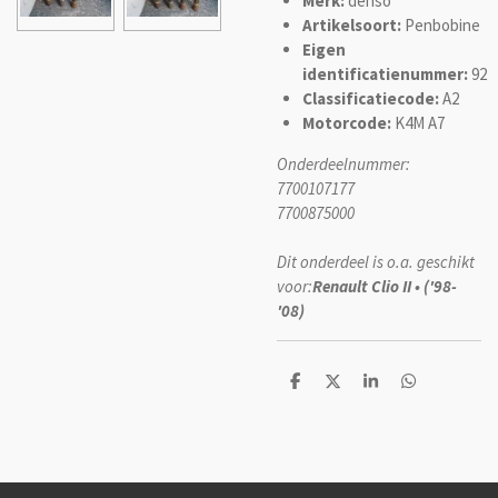
Merk:
denso
Artikelsoort:
Penbobine
Eigen
identificatienummer:
92
Classificatiecode:
A2
Motorcode:
K4M A7
Onderdeelnummer:
7700107177
7700875000
Dit onderdeel is o.a. geschikt
voor:
Renault Clio II • ('98-
'08)
D
D
S
D
e
e
h
e
l
e
a
l
e
l
r
e
n
e
n