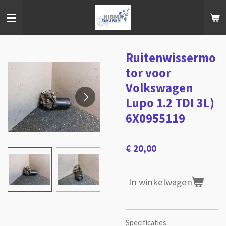
Ga
direct
naar
de
hoofdinhoud
Ruitenwissermo
tor voor
Volkswagen
Lupo 1.2 TDI 3L)
6X0955119
€ 20,00
In winkelwagen
Specificaties: