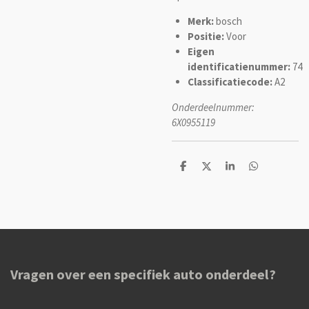
Merk:
bosch
Positie:
Voor
Eigen
identificatienummer:
74
Classificatiecode:
A2
Onderdeelnummer:
6X0955119
D
D
S
D
e
e
h
e
l
e
a
l
e
l
r
e
n
e
n
Vragen over een specifiek auto onderdeel?