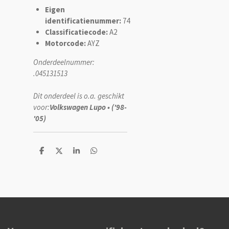
Eigen
identificatienummer:
74
Classificatiecode:
A2
Motorcode:
AYZ
Onderdeelnummer:
.045131513
Dit onderdeel is o.a. geschikt
voor:
Volkswagen Lupo • ('98-
'05)
D
D
S
D
e
e
h
e
l
e
a
l
e
l
r
e
n
e
n