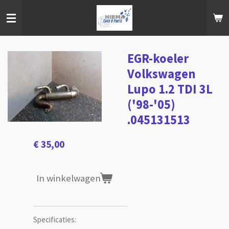
Ga
direct
naar
de
hoofdinhoud
EGR-koeler
Volkswagen
Lupo 1.2 TDI 3L
('98-'05)
.045131513
€ 35,00
In winkelwagen
Specificaties: