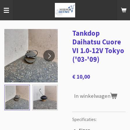
Ga
direct
naar
de
hoofdinhoud
Tankdop
Daihatsu Cuore
VI 1.0-12V Tokyo
('03-'09)
€ 10,00
In winkelwagen
Specificaties: