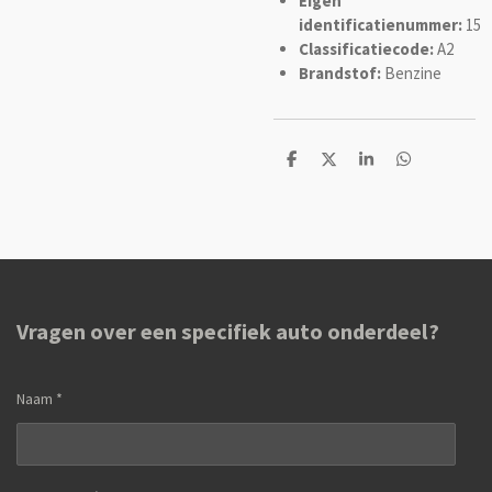
Eigen
identificatienummer:
15
Classificatiecode:
A2
Brandstof:
Benzine
D
D
S
D
e
e
h
e
l
e
a
l
e
l
r
e
n
e
n
Vragen over een specifiek auto onderdeel?
Naam *