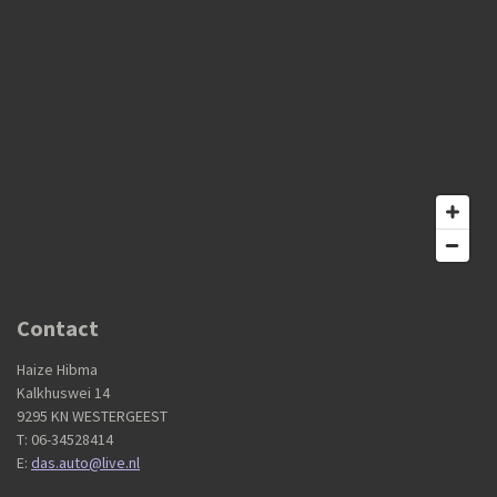
Contact
Haize Hibma
Kalkhuswei 14
9295 KN WESTERGEEST
T: 06-34528414
E:
das.auto@live.nl