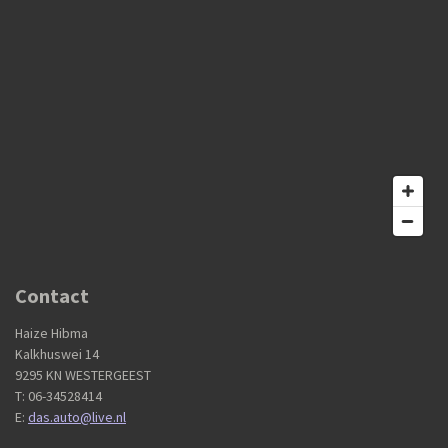
Contact
Haize Hibma
Kalkhuswei 14
9295 KN WESTERGEEST
T: 06-34528414
E:
das.auto@live.nl