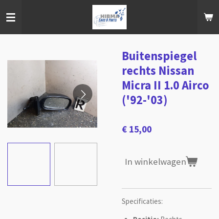
Ga
direct
naar
de
hoofdinhoud
Buitenspiegel
rechts Nissan
Micra II 1.0 Airco
('92-'03)
€ 15,00
In winkelwagen
Specificaties: