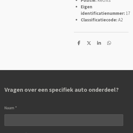
Positie:
Rechts
Eigen
identificatienummer:
17
Classificatiecode:
A2
D
D
S
D
e
e
h
e
l
e
a
l
e
l
r
e
n
e
n
Vragen over een specifiek auto onderdeel?
Naam *