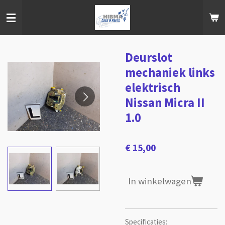
Ga
direct
naar
de
hoofdinhoud
Deurslot
mechaniek links
elektrisch
Nissan Micra II
1.0
€ 15,00
In winkelwagen
Specificaties: