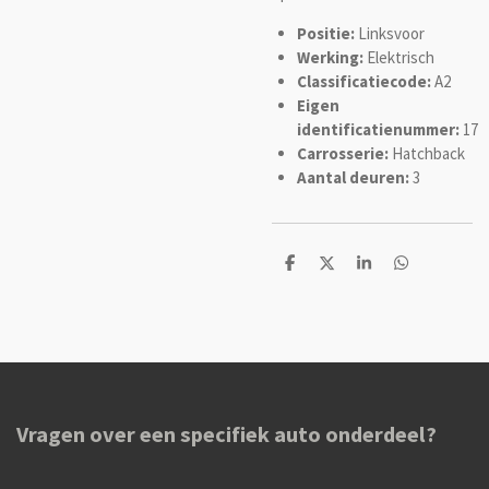
Positie:
Linksvoor
Werking:
Elektrisch
Classificatiecode:
A2
Eigen
identificatienummer:
17
Carrosserie:
Hatchback
Aantal deuren:
3
D
D
S
D
e
e
h
e
l
e
a
l
e
l
r
e
n
e
n
Vragen over een specifiek auto onderdeel?